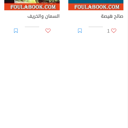
صالح هيصة
السمان والخريف
1