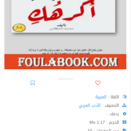
اللغة :
العربية
اﻟﺘﺼﻨﻴﻒ :
الأدب العربي
ردمك :
الحجم : 1.17 Mo
عدد الصفحات : 10