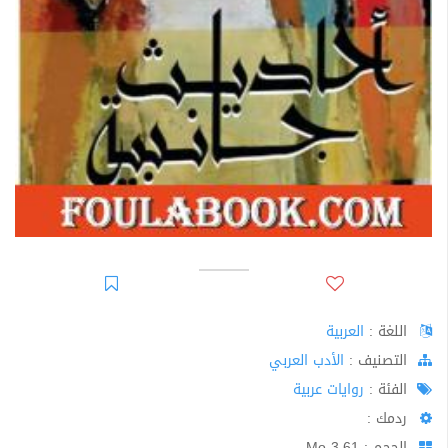
اللغة :
العربية
اﻟﺘﺼﻨﻴﻒ :
الأدب العربي
الفئة :
روايات عربية
ردمك :
الحجم : 3.61 Mo