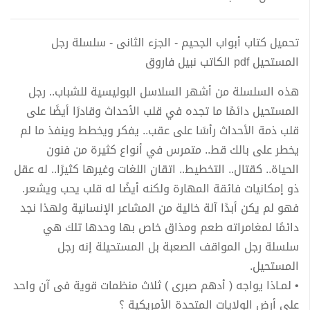
تحميل كتاب أبواب الجحيم - الجزء الثانى - سلسلة رجل
المستحيل pdf الكاتب نبيل فاروق
هذه السلسلة من أشهر السلاسل البوليسية للشباب.. رجل
المستحيل دائمًا ما تجده في قلب الأحداث وقادرًا أيضًا على
قلب ذمة الأحداث رأسًا على عقب.. يفكر ويخطط وينفذ ما لم
يخطر على بالك قط.. متمرس في أنواع كثيرة من فنون
الحياة.. كقتال.. التخطيط.. اتقان اللغات وغيرها كثيرًا.. له عقل
ذو إمكانيات فائقة المهارة ولكنه أيضًا له قلب يحب ويشعر.
فهو لم يكن أبدًا آلة خالية من المشاعر الإنسانية ولهذا نجد
دائمًا لمغامراته طعم ومذاق خاص بها وحدها تلك هي
سلسلة رجل المواقف الصعبة بل المستحيلة إنه رجل
المستحيل.
• لمـاذا يواجه ( أدهم صبرى ) ثلاث منظمات قوية فى آن واحد
على أرض الولايات المتحدة الأمريكية ؟