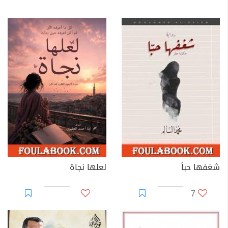
شغفها حباً
لعلها نجاة
7