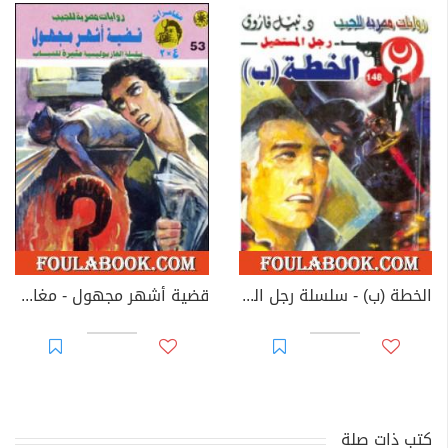
الخطة (ب) - سلسلة رجل المستحيل
قضية أشهر مجهول - مغامرات ع×2
كتب ذات صلة