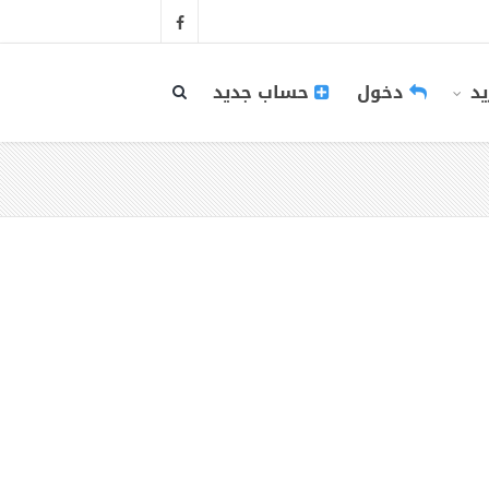
يد
دخول
حساب جديد