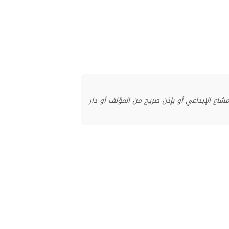
منشور بموجب ترخيص المشاع الإبداعي أو بإذن صريح من المؤلف أو دار