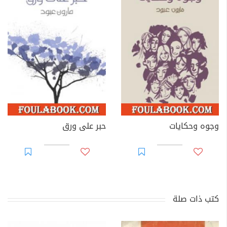
وجوه وحكايات
حبر على ورق
كتب ذات صلة