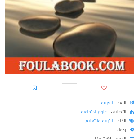
اللغة :
العربية
اﻟﺘﺼﻨﻴﻒ :
علوم إجتماعية
الفئة :
التربية والتعليم
ردمك :
الحجم : 0.64 Mo