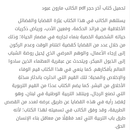
تحميل كتاب آخر حجر pdf الكاتب مارون عبود
يستلهم الكاتب في هذا الكتاب عِبْرَة القضايا والفضائل
الأخلاقية من فرائد الحكمة، ومَعِين الأدب، ورياض ذكريات
حياته الشخصية الخصبة بنماء تجاربه في مضمار الحياة؛ وذلك
من خلال عدد من القضايا كقضية اغتنام الوقت وعدم الركون
إلى إرجاء الأعمال، والوهم المرضي الذي يُحيل روضة الشباب
إلى الذبول المبكر، ويتحدث عن عبقرية العظماء الذين سادوا
العالم بأفكارهم. كما ينعي في هذا الكتاب قيم الوفاء
والإخلاص والمحبة؛ تلك القيم التي اندثرت باندثار سَدَنَةِ
الأخلاق من البشر. كما يضم الكتاب عددًا من القيم التربوية
التي تصنع الرجال، وينتقد التربية الوطنية في لبنان، وهو
يُعَضِد رأيه في هذه القضايا عن طريق عرضه لعدد من القصص
الطريفة، وقد وفق الكاتب في تسميته لهذا الكتاب؛ لأنه
طرق باب التربية التي تعد مَعْقِلًا من معاقل بناء الإنسان
الحق.