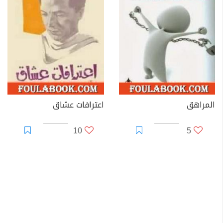
المراهق
اعترافات عشاق
10
5