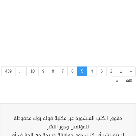
439
...
10
9
8
7
6
5
4
3
2
1
«
»
440
حقوق الكتب المنشورة عبر مكتبة فولة بوك محفوظة
للمؤلفين ودور النشر
لا يتم نشر أي كتاب دون موافقة صريحة من المؤلف أو