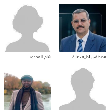
مصطفى لطيف عارف
شام المحمود