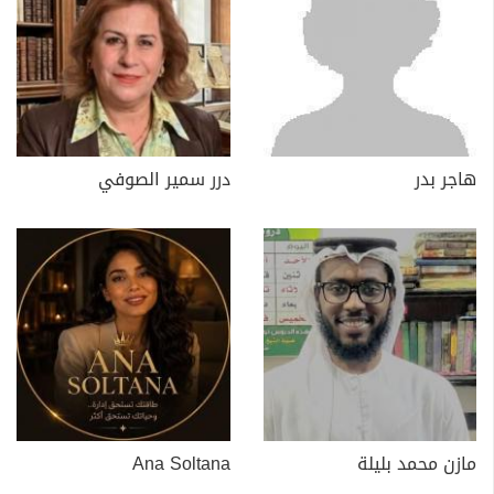
هاجر بدر
درر سمير الصوفي
مازن محمد بليلة
Ana Soltana