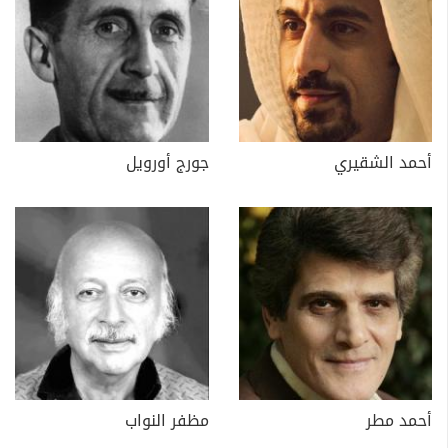
أحمد الشقيري
جورج أورويل
أحمد مطر
مظفر النواب