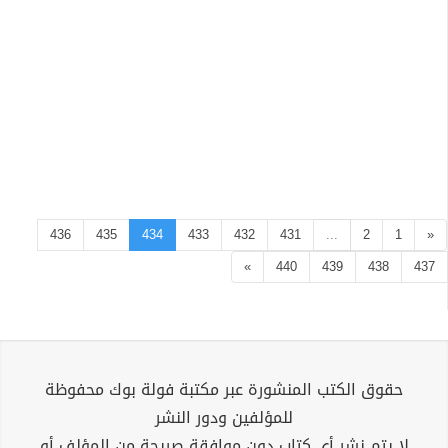
436
435
434
433
432
431
...
2
1
«
»
440
439
438
437
حقوق الكتب المنشورة عبر مكتبة فولة بوك محفوظة
للمؤلفين ودور النشر
لا يتم نشر أي كتاب دون موافقة صريحة من المؤلف أو