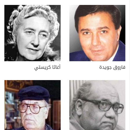
فاروق جويدة
أغاثا كريستي