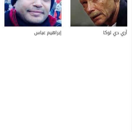
أري دي لوكا
إبراهيم عباس