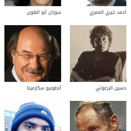
أحمد خيري العمري
سوزان أبو الهوى
حسين البرغوثي
أنطونيو سكارميتا