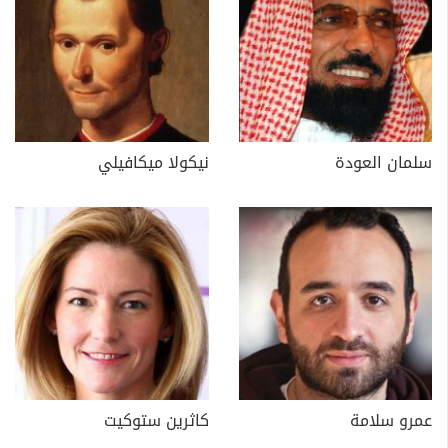
سلمان العودة
نيكولا ميكافيلي
عمرو سلامة
كاثرين ستوكيت