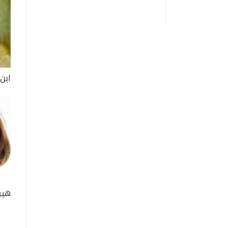
ابن
هيرت