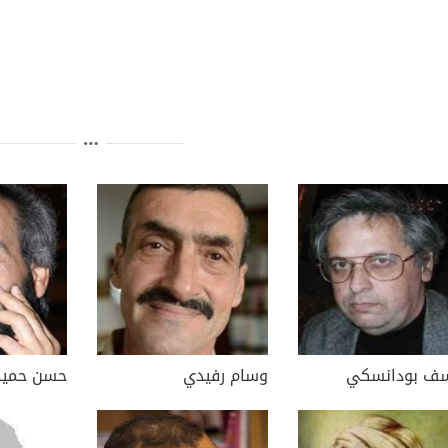
ف بودانسكي
وسام رفيدي
حسن حميد