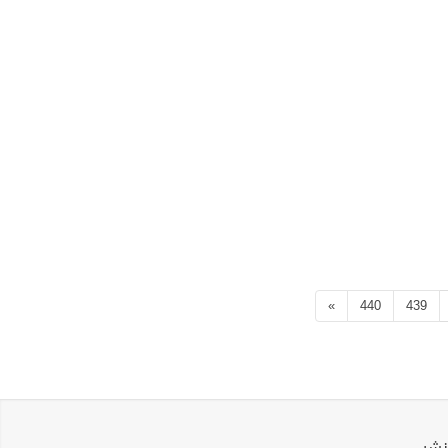
»
440
439