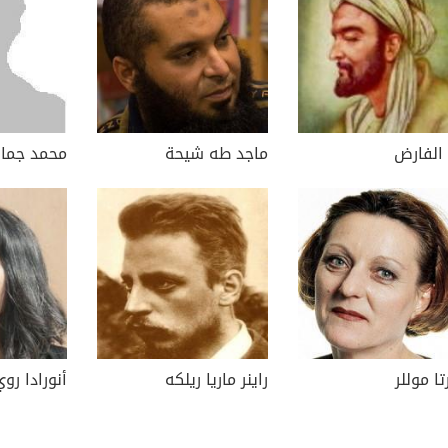
 الفارض
ماجد طه شيحة
محمد جمال
ا موللر
راينر ماريا ريلكه
أنورادا رو