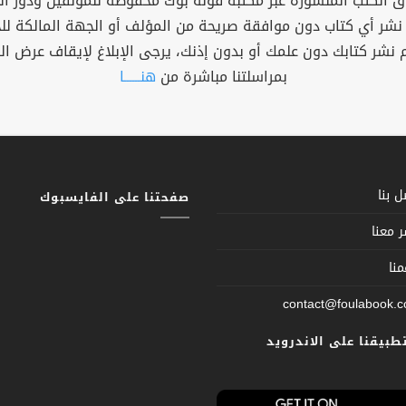
 الكتب المنشورة عبر مكتبة فولة بوك محفوظة للمؤلفين ودور ال
 نشر أي كتاب دون موافقة صريحة من المؤلف أو الجهة المالكة ل
م نشر كتابك دون علمك أو بدون إذنك، يرجى الإبلاغ لإيقاف عرض ال
بمراسلتنا مباشرة من
هنــــــا
 بنا
صفحتنا على الفايسبوك
 معنا
نا
contact@foulabook.
تطبيقنا على الاندرويد