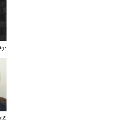
دون
هاش