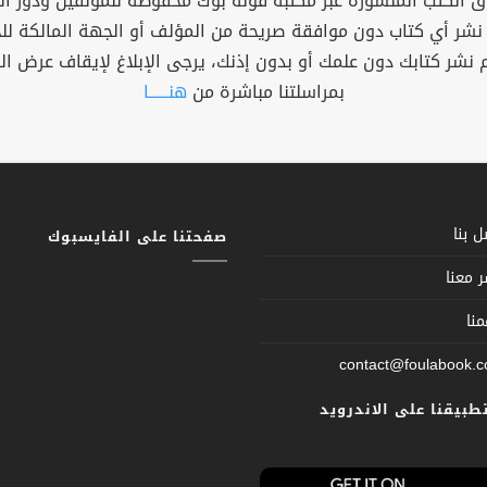
 الكتب المنشورة عبر مكتبة فولة بوك محفوظة للمؤلفين ودور ال
 نشر أي كتاب دون موافقة صريحة من المؤلف أو الجهة المالكة ل
م نشر كتابك دون علمك أو بدون إذنك، يرجى الإبلاغ لإيقاف عرض ال
بمراسلتنا مباشرة من
هنــــــا
 بنا
صفحتنا على الفايسبوك
 معنا
نا
contact@foulabook.
تطبيقنا على الاندرويد