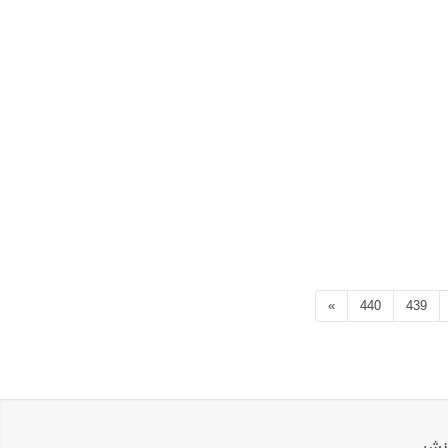
»
440
439