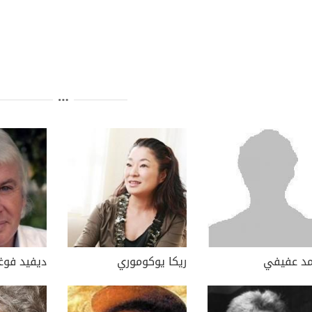
د عفيفي
ريكا يوكوموري
ديفيد فوغ