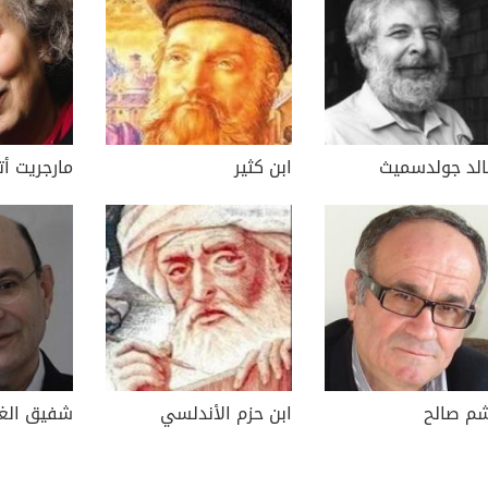
الد جولدسميث
ابن كثير
مارجريت أت
م صالح
ابن حزم الأندلسي
شفيق الغب