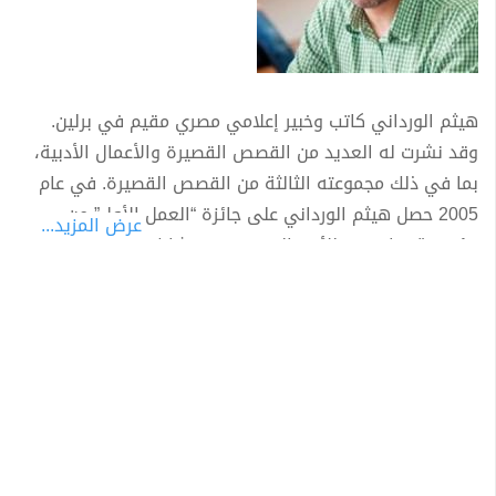
هيثم الورداني كاتب وخبير إعلامي مصري مقيم في برلين.
وقد نشرت له العديد من القصص القصيرة والأعمال الأدبية،
بما في ذلك مجموعته الثالثة من القصص القصيرة. في عام
2005 حصل هيثم الورداني على جائزة “العمل الأول” من
عرض المزيد...
مؤسسة ساويرس للأدب المصري. وقد شارك في عدد من
المشاريع الفنية في برلين والقاهرة، بما في ذلك “fast
umsonst” لمعرض NGBK برلين (2006). بدأ الورداني حياته
المهنية كصحفي مستقل مع مجلة أخبار الأدب وغيرها من
وسائل الإعلام في القاهرة. من أعماله: خيوط على دوائر –
شرقيات 1995 جماعة الأدب الناقص – ميريت 2003 حلم يقظة ـ
ميريت ـ 2011.