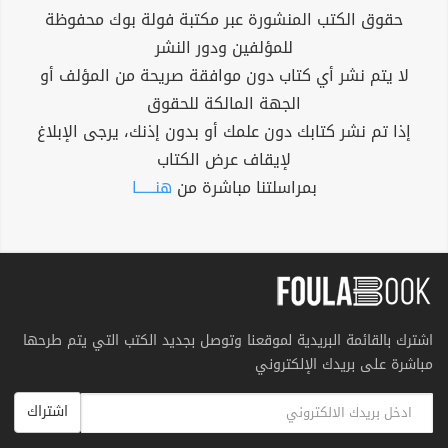
Instagram:
@hlalamajed
حقوق الكتب المنشورة عبر مكتبة فولة بوك محفوظة
للمؤلفين ودور النشر
Facebook:
Hlala m garabah\ Hlala.majed
لا يتم نشر أي كتاب دون موافقة صريحة من المؤلف أو
E-mail:
hlalagaraba330@gmail.com
الجهة المالكة للحقوق
إذا تم نشر كتابك دون علمك أو بدون إذنك، يرجى الإبلاغ
لإيقاف عرض الكتاب
بمراسلتنا مباشرة من
هنــــــا
اشترك بالقائمة البريدية لموقعنا وتوصل بجديد الكتب التي يتم طرحها
مباشرة على بريدك الإلكتروني
اشتراك