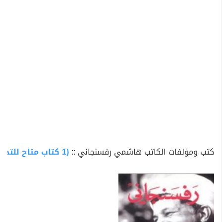
في لبنان على إطلاق سراح رهائن أجانب كانوا محتجزين هناك
في أوائل التسعينيات.
أما محليا، فقد سعى إلى تحويل إيران من دولة تسيطر على
الاقتصاد كما كان حالها في سنوات الحرب إلى دولة ذات نظام
مبني على السوق. يقول منتقدوه إن هذه السياسة فشلت
في تحقيق عدالة اجتماعية. لكنه عارض فرض القوانين
الإسلامية المتشددة وشجع على تحسين فرص عمل النساء.
تعرض رفسنجاني لاتهامات متكررة بأنه جمع ثروة طائلة
بفضل علاقاته السياسية، وهي المزاعم التي نفاها على
الدوام. بعد الحرب في العراق، أدان "مخططات" الولايات
المتحدة في المنطقة في خطبة لصلاة الجمعة.
كتب ومؤلفات الكاتب هاشمي رفسنجاني ::
(1 كتاب متاح للتحميل)
وقال في إحدى الخطب: "من يحاول أن يمد يده إلى إيران
سيجدها قد قطعت." وفي يونيو حزيران 2003 حذر الطلبة
الذين خرجوا في مظاهرات في الشوارع احتجاجا على بطء
وتيرة الإصلاحات أن الولايات المتحدة "تعلق آمالها" عليهم.
"يجب أن يحذروا حتى لا يقعوا في شرك الشبكات الأمريكية