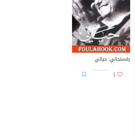
الشريرة." رفسنجاني متزوج ولديه خمسة أطفال. وتعد ابنته
الصغرة فائزة هاشمي ناشطة في مجال الدفاع عن حقوق
المرأة، وأغلق المتشددون صحيفة كانت تصدرها بعنوان
(المرأة)."
فترته الرئاسية
تولى علي أكبر هاشمي رفسنجاني الرئاسة ما بين من 3 اب
من سنة 1989م إلى 2 اب 1997م.
رفسنجاني: حياتي
1