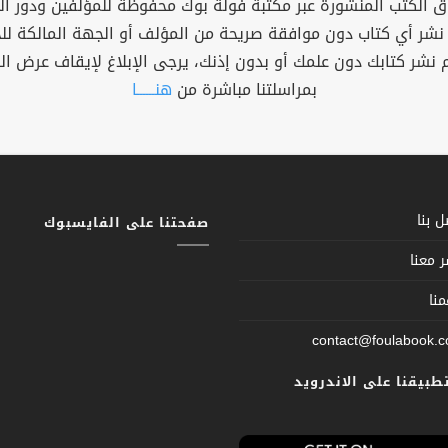
 الكتب المنشورة عبر مكتبة فولة بوك محفوظة للمؤلفين ودور ال
 نشر أي كتاب دون موافقة صريحة من المؤلف أو الجهة المالكة ل
م نشر كتابك دون علمك أو بدون إذنك، يرجى الإبلاغ لإيقاف عرض ال
بمراسلتنا مباشرة من
هنــــــا
 بنا
صفحتنا على الفايسبوك
 معنا
نا
contact@foulabook.
تطبيقنا على الاندرويد