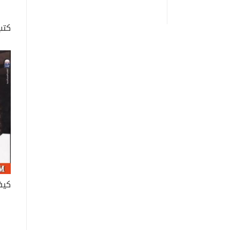
كتب
كيف