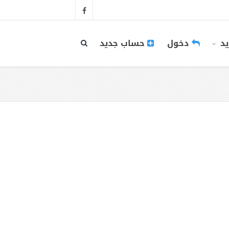
يد
دخول
حساب جديد