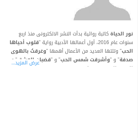
نور الحياة
كاتبة روائية بدأت النشر الالكترونى منذ اربع
سنوات عام 2016، أول أعمالها الأدبية رواية "
قلوب أحياها
الحب
" وتلتها العديد من الأعمال أهمها "
وغرقتُ بالهوى
صدفة
" و "
وأشرقت شمس الحب
" و "
قضبان العشق
" و
عرض المزيد...
"
انصت إلى همسي
".