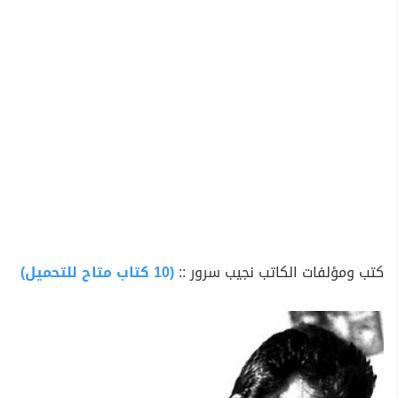
بمجلة الرسالة (الجديدة). تخرج
نجيب سرور
من المعهد
العالي للفنون المسرحية وتعيينه ممثلاً ومخرجاً بالمسرح
الشعبي فى العام نفسه
1961 زواج نجيب من طالبة الآداب السوفيتية ساشا
كورساكوفا فى 23 مايو. فقده جواز سفره المصري لمهاجمته
الممارسات القمعية فى مصر وسوريا فى إحدى المؤتمرات
التضامنية مع الشعب الكوبي. نشره قصيدة "فرج الله الحلو..
والجستابو" كاملة فى جريدة "الأخبار" اللبنانية فى 17 سبتمبر.
1964 مطالبة الناقد رجاء النقاش على صفحات جريدة
الجمهورية فى 5 يوليو بالسماح بعودة
نجيب سرور
(تائباً)
من منفاه في بودابست.
كتب ومؤلفات الكاتب نجيب سرور ::
(10 كتاب متاح للتحميل)
عودة
نجيب سرور
إلى مصر، ونجاح المخرج كرم مطاوع فى
مسرحة رائعة نجيب الشعرية (ياسين وبهيّة) على مسرح الجيب
موسم 1964/1965، بعد تعيين كرم مديراً له فى العام نفسه.
تعيين
نجيب سرور
أستاذاً بالمعهد العالي للفنون المسرحية،
وهى الوظيفة التى فقدها نجيب بعد عامين