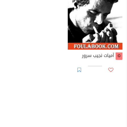
1969 إيداع
نجيب سرور
قسراً مستشفى الأمراض العقلية
بالعباسية، فور عودته من سوريا، حيث عمل هناك لبضعة
شهور
1974 تعيين نجيب مديراً للمسرح القومي (راتب متواضع بدون
السماح لنجيب سرور بممارسة اختصاصاته)، وذلك عقب
استغاثة زوجته الروسية بوزير الثقافة آنذاك يوسف السباعي،
أميات نجيب سرور
فقد سمحوا لها بدخول مكتبه لاعتقادهم أنها صحفية أجنبية!
ولقد أعطاها يوسف السباعي جواب توصية لمحافظ
الإسكندرية آنذاك يطلب إليه منح شقة لأسرة نجيب فى
الاسكندرية، وهو الأمر الذى حال تغيير المحافظ دون حدوثه!
1978 سفر
زوجة نجيب سرور
الروسية إلى روسيا بصحبة
ولديها، شهدي وفريد، لإلحاق شهدي بمدرسة ثانوية داخلية
فى روسيا. ووفاة نجيب فى منزل أخيه ثروت بمدينة دمنهور.
وحصول أسرته على معاش له!.