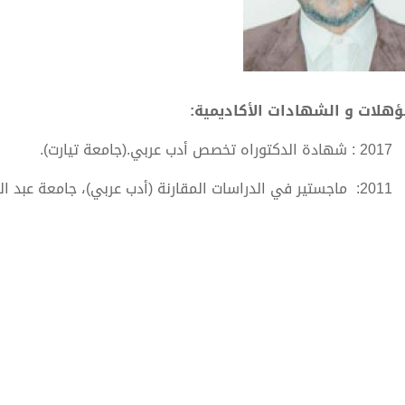
ؤهلات و الشهادات الأكاديمية:
ب عربي.(جامعة تيارت).
معة عبد الحميد بن باديس –مستغانم.
امعة ابن خلدون – تيارت.
بة الآداب، ولاية تيارت.
رة المهنية (34 سنة)
في التعليم الابتدائ.
الأساسي و المتوسط.