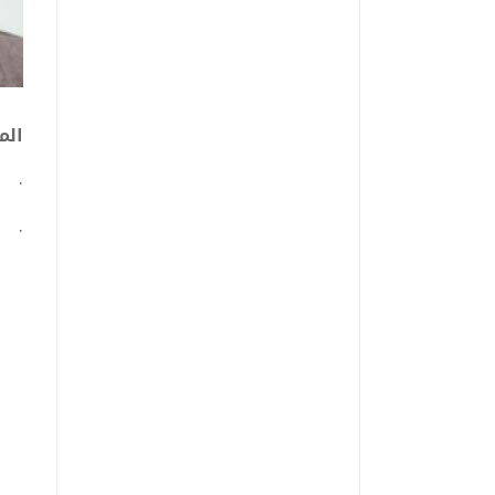
الم
· 2017 : شهادة الدكتوراه تخصص أد
· 2011: ماجستير في الدراسات المقارنة (أدب عربي)، جا
· 2004 : ليسانس في اللغة العربية، ج
· 2000: بكالوريا التعليم الثانوي: شع
الخب
· 1979 -1993 : معلم لغة فرنسية 
· 1993- 2006 : أستاذ التعليم 