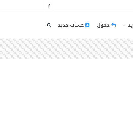
يد
دخول
حساب جديد