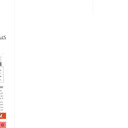
· 2006-2013: مفتش لغة فرنسية ف
· 2010 –الى يومنا هذا : أستاذ متعاقد، كلية ا
الم
كتب