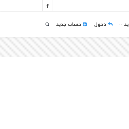
يد
دخول
حساب جديد