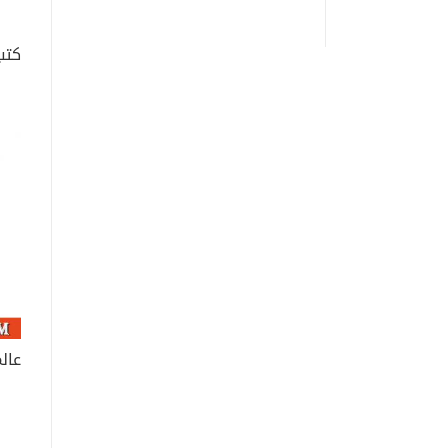
كتب
عال