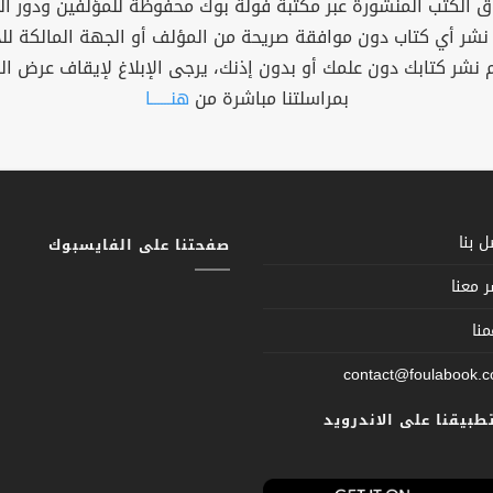
 الكتب المنشورة عبر مكتبة فولة بوك محفوظة للمؤلفين ودور ال
 نشر أي كتاب دون موافقة صريحة من المؤلف أو الجهة المالكة ل
م نشر كتابك دون علمك أو بدون إذنك، يرجى الإبلاغ لإيقاف عرض ال
بمراسلتنا مباشرة من
هنــــــا
 بنا
صفحتنا على الفايسبوك
 معنا
نا
contact@foulabook.
تطبيقنا على الاندرويد