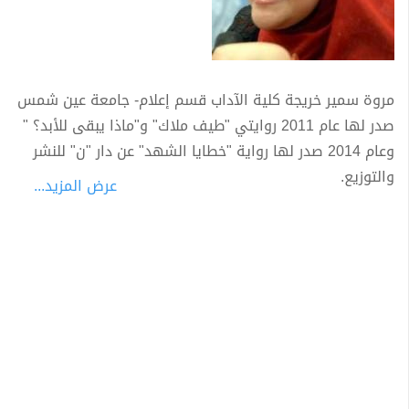
مروة سمير خريجة كلية الآداب قسم إعلام- جامعة عين شمس
صدر لها عام 2011 روايتي "طيف ملاك" و"ماذا يبقى للأبد؟ "
وعام 2014 صدر لها رواية "خطايا الشهد" عن دار "ن" للنشر
والتوزيع.
عرض المزيد...