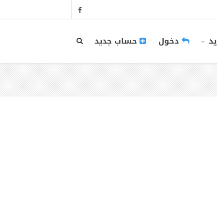
يد
دخول
حساب جديد