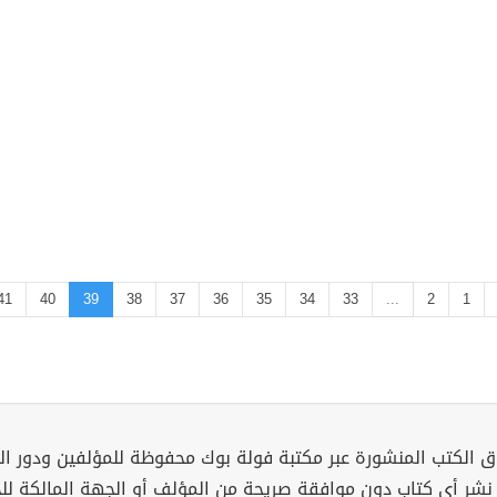
41
40
39
38
37
36
35
34
33
...
2
1
 الكتب المنشورة عبر مكتبة فولة بوك محفوظة للمؤلفين ودور ال
 نشر أي كتاب دون موافقة صريحة من المؤلف أو الجهة المالكة ل