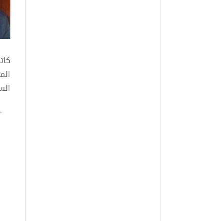
كات
الس
وال
نشر 
تخص
للأ