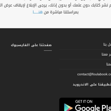
م نشر كتابك دون علمك أو بدون إذنك، يرجى الإبلاغ لإيقاف عرض ال
بمراسلتنا مباشرة من
هنــــــا
 بنا
صفحتنا على الفايسبوك
 معنا
نا
contact@foulabook.
تطبيقنا على الاندرويد