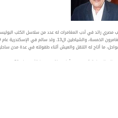
ب مصري رائد في أدب المغامرات له عدد من سلاسل الكتب البوليسية 
واحل، ما أتاح له التنقل والعيش أثناء طفولته في عدة مدن ساحلي
دخل عالم الصحافة
تليفزيون»، ووقتها بدأ فى كتابة سلسلة المغامرين الخمسة كمغا
الألغاز كأعمال مستقلة عام 1968.
ص في أدب الطفل من خلال السلاسل البوليسية قدمت الافادة وا
طفال السيرة النبوية في شكل مبسط وواضح.