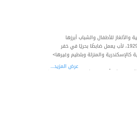
والألغاز للأطفال والشباب أبرزها
المغامرون الخمسة، والشياطين ال13. ولد سالم في الإسكندرية عام 1929، لأب يعمل ضابطًا بحريًا في خفر
ة كالإسكندرية والمنزلة وبلطيم وغيرها>
عرض المزيد...
 كمحرر فى أول مجلة تصدرها الثورة عام 53 وهى «التحرير»، ليترأس بعدها تحرير مجلة «الإذاعة
مرات صغيرة ضمن مجلة «سمير»، وبعدها بدأ
لمتعة أهمها سلسلة المغامرون الخمسة
وأبطالها تختخ ولوزة وعاطف ومحب ونوسة الذين رافقوا أجيالا متعاقبة. وسلسلة الشياطين ال13. كما قدم