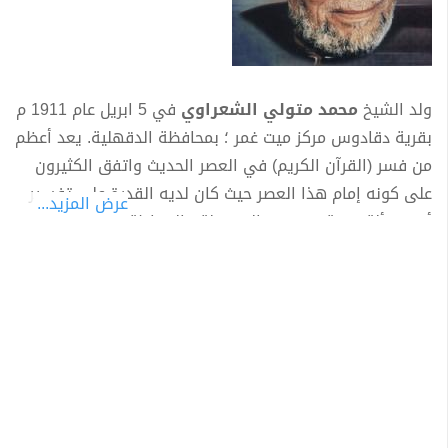
ولد الشيخ
محمد متولي الشعراوي
في 5 ابريل عام 1911 م
بقرية دقادوس مركز ميت غمر ؛ بمحافظة الدقهلية. يعد أعظم
من فسر (القرآن الكريم) في العصر الحديث واتفق الكثيرون
على كونه إمام هذا العصر حيث كان لديه القدرة على تفسير
عرض المزيد...
أى مسألة دينية بمنتهى السهولة والبساطة كما أن له
مجهودات كبيرة وعظيمة في مجال الدعوة الأسلامية. عرف
بأسلوبه العذب البسيط في تفسير القرآن، وكان تركيزه على
النقاط الإيمانية في تفسيره جعله يقترب من قلوب الناس،
وبخاصة وأن أسلوبه يناسب جميع المستويات والثقافات.
يعتبر من أكثر الشخصيات الأسلامية حبا واحتراما وتقديرا فى
مصر والعالم العربى و يلقب (بإمام الدعاة تخرج الشيخ عام
1940 م، وحصل على العالمية مع إجازة التدريس عام 1943م.
بعد تخرجه عين الشعراوي في المعهد الديني بطنطا، ثم