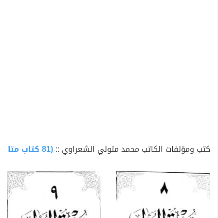
انتقل بعد ذلك إلى المعهد الديني بالزقازيق ثم المعهد
الديني بالإسكندرية وبعد فترة خبرة طويلة انتقل الشيخ
الشعراوي إلى العمل في السعودية عام 1950 ليعمل أستاذًا
للشريعة بجامعة أم القرى. وبعد أن ترك بصمة طيبة على جبين
الحياة الاقتصادية في مصر، فهو أول من أصدر قرارًا وزاريًا
بإنشاء أول بنك إسلامي في مصر وهو (بنك فيصل) حيث إن
هذا من اختصاصات وزير الاقتصاد أو المالية (حامد السايح في
هذه الفترة)، الذي فوضه، ووافقه مجلس الشعب على ذلك.
تزوج الشيخ الشعراوي وهو في الابتدائية بناء على رغبة
والده الذي اختار له زوجته، ووافق الشيخ على اختياره، وكان
اختيارًا طيبًا لم يتعبه في حياته، وأنجب الشعراوي ثلاثة أولاد
كتب ومؤلفات الكاتب محمد متولي الشعراوي ::
(81 كتاب متاح للتحميل)
وبنتين، الأولاد: سامي وعبد الرحيم وأحمد، والبنتان فاطمة
وصالحة. وكان الشيخ يرى أن أول عوامل نجاح الزواج هو
الاختيار والقبول من الطرفين. وعن تربية أولاده يقول: أهم
شيء في التربية هو القدوة، فإن وجدت القدوة الصالحة
سيأخذها الطفل تقليدًا، وأي حركة عن سلوك سيئ يمكن أن