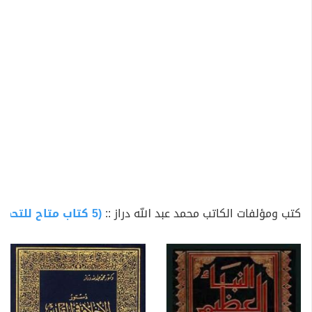
الرخامي في الفقه، والشيخ محمد أبو الفضل في أصول
الفقه، والشيخ محمد البحيري في المنطق والحكمة والحساب
والجبر، والشيخ أحمد مفتاح الأديب الدّرعميّ المشهور في
الإنشاء والأدب، وكان من أساتذته في الرياضة محمد بك
إدريس، وفي تقويم البلدان "الجغرافيا" إسماعيل بك علي
وحسن صبري باشا.
عقب تخرّجه ونيله شهادة العالميّة، أُسند إليه تدريسُ الموادِّ
الأزهرية الأساسية، التي كان يؤمُّها الجمُّ الغفير من الطلاب
في مسجد محمد بك أبي الذهب، حتى كان يغص المسجد
بطلابه الحريصين على الاستفادة من علمه وأدبه ومنهجه
التعليمي المبتكر، ثمّ في أول سنة 1901م أُسند إليه كذلك
كتب ومؤلفات الكاتب محمد عبد الله دراز ::
(5 كتاب متاح للتحميل)
تدريس مادة الجغرافيا في الأزهر، لنبوغه فيها.
وفي شهر أغسطس من عام 1924م، عُين شيخًا لمعهد
دمياط، اتصلت مسيرته الإداريّة والعلميّة، وفي هذه الفترة
وجّه عنايةً خاصّةً لكتاب "الموافقات في أصول الفقه" للإمام
الشّاطبيّ، وأغلب الظّنّ، أن يكون واحداً من الكتب التي