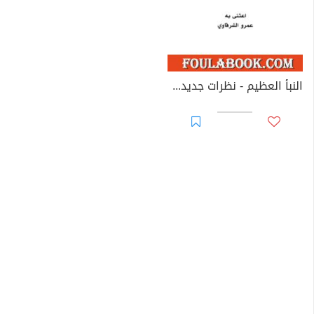
نفسه وعلو كرامته، أو ناله بره من قريب أو بعيد.
النبأ العظيم - نظرات جديدة في القرآن الكريم