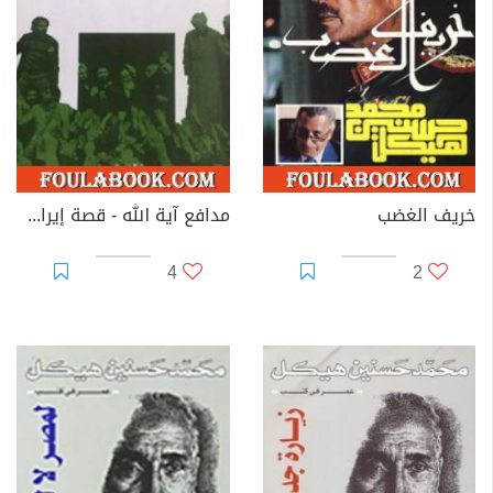
...
خريف الغضب
مدافع آية الله - قصة إيران والثورة
4
2