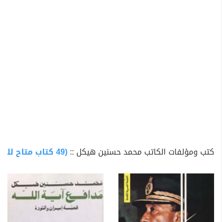
1955 : الأستاذ هيكل يطير في يونيو إلى مدينة جنيف
لمتابعة مؤتمر الأقطاب الذي انعقد فيها واشترك فيه
نيكولاي بولجانين ونيكيتا خروشوف عن الاتحاد السوفيتي
ودوايت أيزنهاور عن الولايات المتحدة، وإنتوني إيدن عن
بريطانيا، وإدجار فور عن فرنسا، بوصفه واحدا من رؤساء تحرير
جريدة الأخبار ورئيسا لتحرير مجلة آخر ساعة. ويلتقي مع السيد
علي الشمسي باشا في فندق دي برج Des Berges Hotel في
مدينة جنيف، ومفاتحة الأخير له بترأس تحرير جريدة الأهرام
بوصفه عضو مجلس الإدارة، واعتذر الأستاذ له طارحا أسبابه.
1956 : في شهر يونيو السيد علي الشمسي باشا يفاتح
الأستاذ هيكل بتولي رئاسة تحرير جريدة الأهرام أثناء مقابلته
كتب ومؤلفات الكاتب محمد حسنين هيكل ::
(49 كتاب متاح للتحميل)
في نادي الجزيرة على مجرى سباق الخيل، والأستاذ يوقع
بالحروف الأولى على مشروع عقد مع الأستاذ بشارة تقلا
صاحب أكبر حصة في ملكية الأهرام وبحضور الأستاذ ريمون
شميل، ومع ذلك فإن سنة كاملة قد انقضت قبل أن يوضع هذا
العقد للتنفيذ.