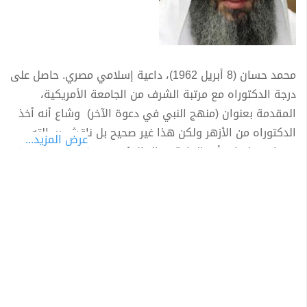
محمد حسان (8 أبريل 1962)، داعية إسلامي مصري. حاصل على
درجة الدكتوراه مع مرتبة الشرف من الجامعة الأمريكية،
المقدمة بعنوان (منهج النبي في دعوة الآخر) وشاع أنه أخذ
الدكتوراه من الأزهر ولكن هذا غير صحيح بل ناقش رسالته
عرض المزيد...
فيها فقط واستأجر القاعة وقال الدكتور عبد الله النجار "حصل
على درجة الدكتوراه في إحدى قاعات كلية الدعوة الإسلامية
بجامعة الأزهر ولكن لم يكن مسجلاً الدكتوراه في جامعة
الأزهر" ، حصل على البكالوريوس من كلية الإعلام بجامعة
القاهرة وعمل مدرساً لمادتي الحديث ومناهج المحدثين في
كليتي الشريعة وأصول الدين بجامعة الإمام محمد بن سعود
فرع القصيم.