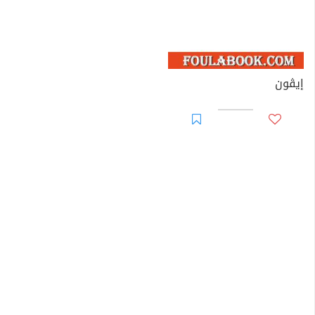
إيڤون