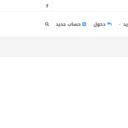
يد
دخول
حساب جديد