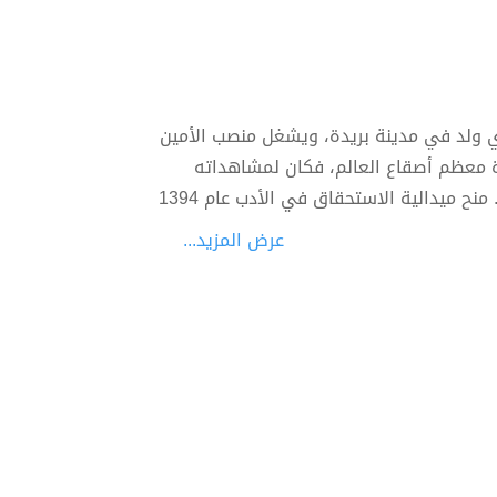
ديب ومؤلف ورحال سعودي ولد في مدينة بريدة، ويشغل منصب الأمين
ارة معظم أصقاع العالم، فكان لمشاهداته
العديدة وإطلاعاته أن تثمر أكثر من مائة وستين كتاباً في أدب الرحلات. منح ميدالية الاستحقاق في الأدب عام 1394
عرض المزيد...
اٌ في مجال الشريعة الإسلامية. إلا أن معظم
حيث يعتبر من الرواد في هذا المجال في
السعودية, والجزء الآخر من مؤلفاته في مجال اللغة, وقد بلغ عدد مؤلفاته المطبوعة قرابة 128 كتاباً ويوجد لديه
حوالي 100 كتاب آخر لا يزال مخطوطاً ينتظر الطبع. لة 125 كتاباً في الرحلات و15 كتاباً في الدعوة و 15 كتاباً في