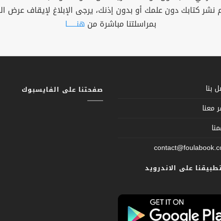
م نشر كتابك دون علمك أو بدون إذنك، يرجى الإبلاغ لإيقاف عرض ال
بمراسلتنا مباشرة من
هنــــــا
 بنا
صفحتنا على الفايسبوك
 معنا
نا
contact@foulabook.
تطبيقنا على الاندرويد