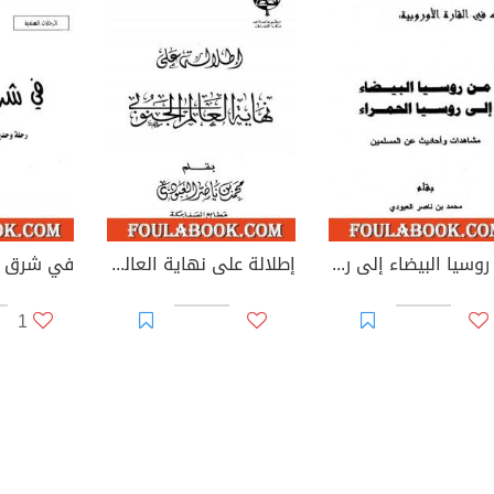
خبار مطوع اللسيب.
ذا ماإستوحيته من الناس.
هود الملك فهد رحمة الله لخدمة الإسلام والمسلمين.
مارتينك وباربادوس.
لعلاقات بين المملكة العربيه السعودية وتركيا.
ورتريكو وجمهورية الدومينيكان.
من روسيا البيضاء إلى روسيا الحمراء - مشاهدات وأحاديث عن المسلمين
إطلالة على نهاية العالم الجنوبي
1