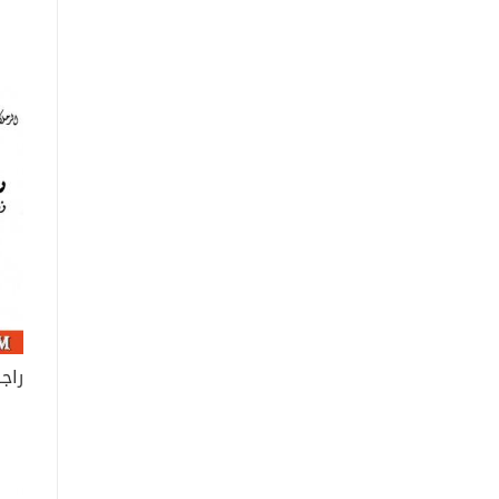
* ج
* ع
* إط
* ف
في 
* أخ
* الأ
* كت
* ن
* م
* سو
* ص
* ا
* م
* أخ