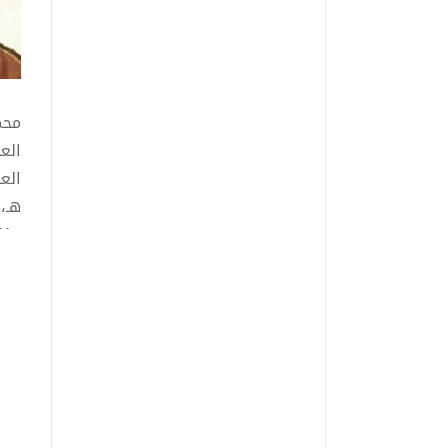
الع
هـ، 1974م
مؤل
على
مؤل
الأد
في 
من 