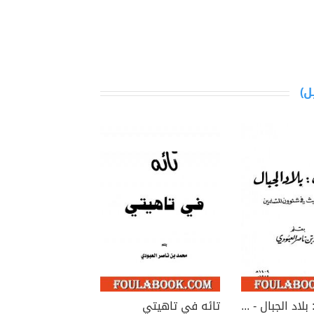
في نيبال : بلاد الجبال - رحلة وحديث في شئوون المسلمين
تائه في تاهيتي