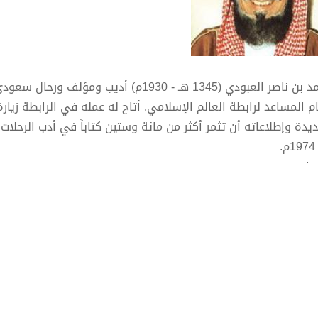
محمد بن ناصر العبودي (1345 هـ - 1930م) أ
ام المساعد لرابطة العالم الإسلامي. أتاح له عمله في الرابطة زي
.
فاته
 الرغم من أن تعليم الشيخ محمد بن ناصر العبودي كان تعليماً ديني
فاته كانت أدبية، ويصب الجانب الأكبر منها في مجال أدب الرحالات 
ب واللفة.
أدب الرحلات
مؤلفاته
في أدب الرحلات
: