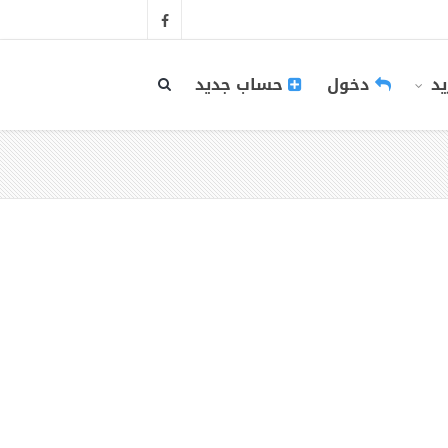
يد
دخول
حساب جديد