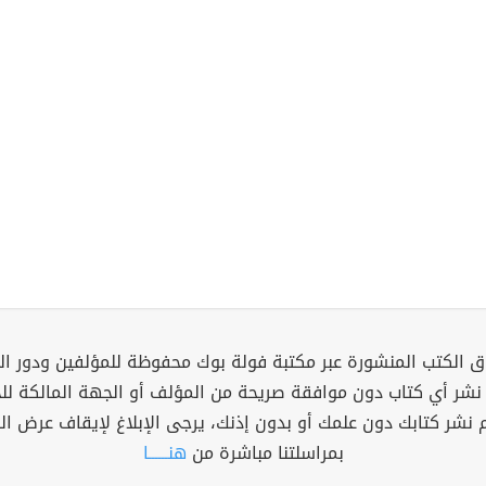
 الكتب المنشورة عبر مكتبة فولة بوك محفوظة للمؤلفين ودور ال
 نشر أي كتاب دون موافقة صريحة من المؤلف أو الجهة المالكة ل
م نشر كتابك دون علمك أو بدون إذنك، يرجى الإبلاغ لإيقاف عرض ال
بمراسلتنا مباشرة من
هنــــــا