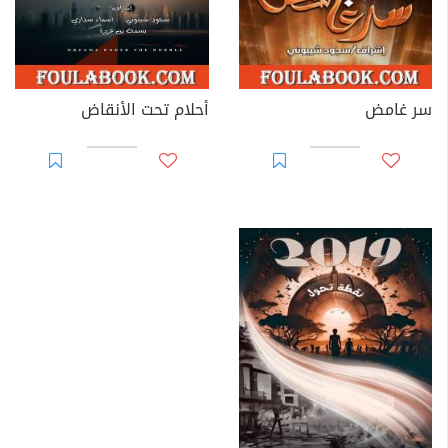
سر غامض
أحلام تحت الأنقاض