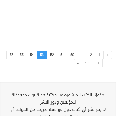
56
55
54
53
52
51
50
...
2
1
«
»
92
91
...
حقوق الكتب المنشورة عبر مكتبة فولة بوك محفوظة
للمؤلفين ودور النشر
لا يتم نشر أي كتاب دون موافقة صريحة من المؤلف أو