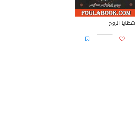
شظايا الروح