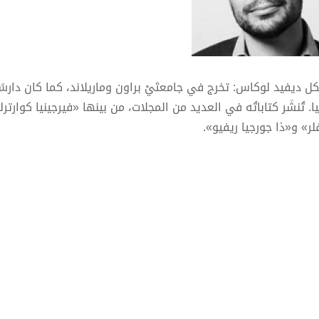
كل ديفيد لوكاس: تخرج في جامعتَيْ براون وماريلاند، كما كان دارسًا
يا. تُنشَر كتاباتُه في العديد من المجلات، من بينها «فيرجينيا كوا
لر» و«ذا جورجيا ريفيو».