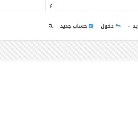
يد
دخول
حساب جديد