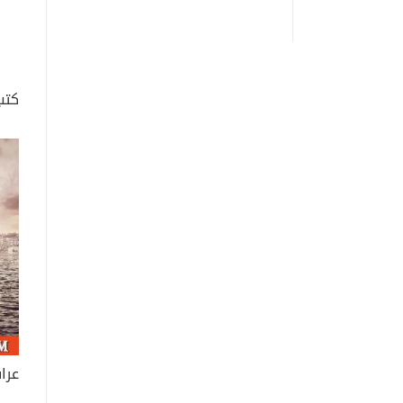
كتب
عرا