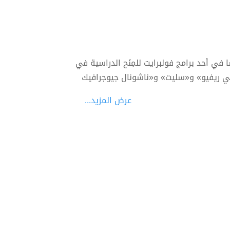
 في أحد برامج فولبرايت للمِنَح الدراسية في
رترلي ريفيو» و«سليت» و«ناشونال جيوجرافيك
عرض المزيد...