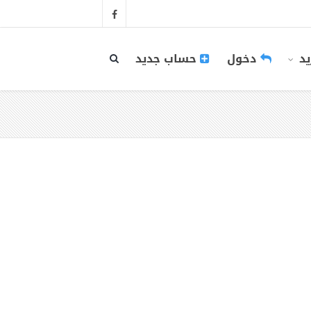
يد
دخول
حساب جديد