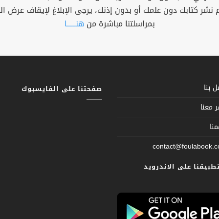
م نشر كتابك دون علمك أو بدون إذنك، يرجى الإبلاغ لإيقاف عرض ال
بمراسلتنا مباشرة من
هنــــــا
 بنا
صفحتنا على الفايسبوك
 معنا
نا
contact@foulabook.
تطبيقنا على الاندرويد