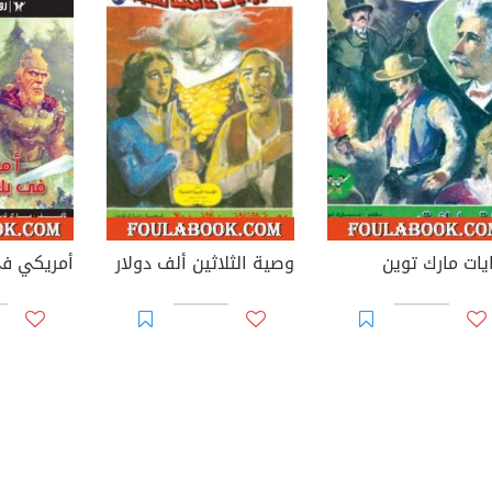
يات مارك توين
وصية الثلاثين ألف دولار
أمريكي في