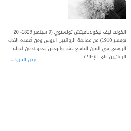
الكونت ليف نيكولايافيتش تولستوي (9 سبتمبر 1828- 20
نوفمبر 1910) من عمالقة الروائيين الروس ومن أعمدة الأدب
الروسي في القرن التاسع عشر والبعض يعدونه من أعظم
الروائيين على الإطلاق.
عرض المزيد...
كان ليو تولستوي روائيا ومصلحا اجتماعيا وداعية سلام
ومفكرا أخلاقيا وعضوا مؤثرا في أسرة تولستوي. أشهر
أعماله روايتي (الحرب والسلام) و(أنا كارنينا) وهما يتربعان
على قمة الأدب الواقعي، فهما يعطيان صورة واقعية للحياة
الروسية في تلك الحقبة الزمنية.
لقد أضمر الكاتب الروسي احتراماً خاصاً للأدب العربي،
والثقافة العربية، والأدب الشعبي العربي. فعرف الحكايات
العربية منذ طفولته. عرف حكاية "علاء الدين والمصباح