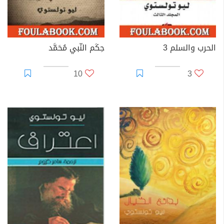
الحرب والسلم 3
حِكَم النَّبي مُحَمَّد
10
3