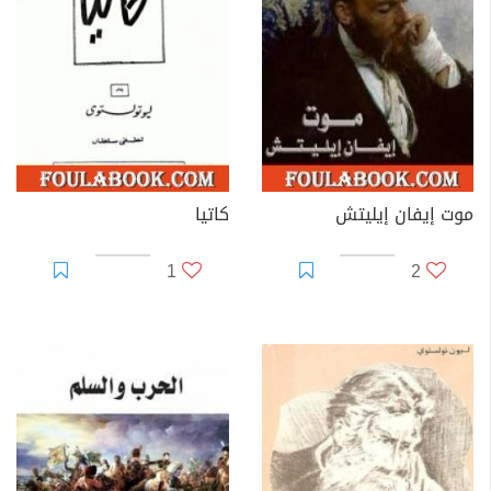
فكتب لها، "لماذا لم تقترحي الحكايات العربية؟ إنّ الشعب
يرغب قراءتها! هذا تقصير من جانبك، استلم تولستوي، في
السنة الأخيرة من عمره، طبعةً فرنسيةً جديدةً "لألف ليلة
وليلة"، وقرأها من جديدٍ بكلّ سرورٍ. تعود علاقة تولستوي
الأولى بالأدب الشعبي العربي إلى عام 1882، فلقد نشر في
ملحق مجلته التربوية (يا سنايا بوليانا)، بعض الحكايات العربية
موت إيفان إيليتش
كاتيا
الشعبية، منها حكاية "علي بابا والأربعين حرامي". ويظهر تأثر
ليو تولستوي بألف ليلة وليلة في روايته لحن كريستر. أيضا
1
2
يذكر انة تراسل مع الامام محمد عبده ولاكن توفى لاثنان ولم
يكملواتحاورهم بعد رسالتين فقط.
كفيلسوف أخلاقي اعتنق أفكار المقاومة السلمية النابذة
للعنف وتبلور ذلك في كتاب (مملكة الرب بداخلك) وهو العمل
الذي أثر على مشاهير القرن العشرين مثل المهاتماغاندي
ومارتن لوثر كينج في جهادهما الذي اتسم بسياسة المقاومة
السلمية النابذة للعنف.