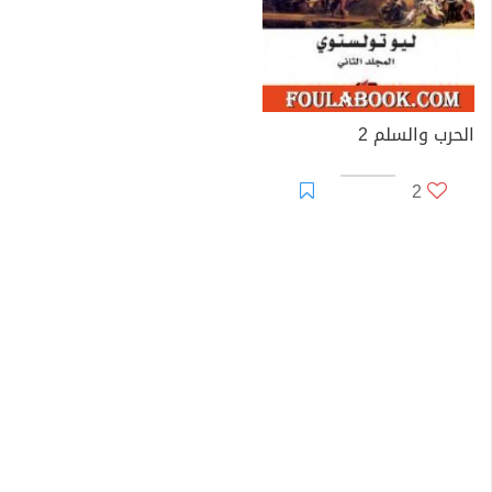
شعوب القفقاس وكتب عن تجاربه تلك موضوعات نُشرت في
الصحف، وألَّف عنها كتابه (الكوزاك) 1863م الذي يحتوي على
عدة قصص.
أوروبا
الحرب والسلم 2
وبعد تقاعده من الخدمة العسكرية سافر إلى أوروبا الغربية
2
وأعجب بطرق التدريس هناك. ولما عاد لمسقط رأسه بدأ في
تطبيق النظريات التربوية التقدمية التي عرفها، وذلك بأن فتح
مدرسة خاصة لأبناء المزارعين. وأنشأ مجلة تربوية تدعى
ياسنايا بوليانا شرح فيها أفكاره التربوية ونشرها بين الناس.
ويُعد كتاب (الحرب والسلام) 1869م من أشهر أعمال
تولستوي، ويتناول هذا الكتاب مراحل الحياة المختلفة، كما
يصف الحوادث السياسية والعسكرية التي حدثت في أوروبا
في الفترة ما بين 1805 و1820م. وتناول فيها غزو نابليون
لروسيا عام 1812م. ومن أشهر كتبه أيضًا (أنا كارنينا) الذي