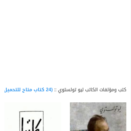
السحري". وقرأ "ألف ليلة وليلة"، وعرف حكاية "علي بابا
والأربعون حرامي"، وحكاية "قمر الزمان بين الملك شهرمان"،
ولقد ذكر هاتين الحكايتين ضمن قائمة الحكايات، التي تركت
في نفسه أثراً كبيراً، قبل أن يصبح عمره أربعة عشرعاماً.
وهناك دليل آخر على احترام ليف تولستوي للتراث العربي.
فيذكر الكاتب، أنّه أمضى إحدى الليالي في غرفة جدته،
وأصغى إلى حكايات المحدث الأعمى ليف ستيبا نفتش، الذي
كان يعرف حكاياتٍ عربيةً كثيرةً، ومنها حكاية "قمر الزمان بن
الملك شهرمان". كتب ف.ف.لازورسكي في مذكراته:"وحدثنا
ليف نيكولايفتش حكايةً عربيةً، من "ألف ليلة وليلة"، حيث
كتب ومؤلفات الكاتب ليو تولستوي ::
(24 كتاب متاح للتحميل)
تحول الساحرة الأمير إلى فرسٍ، إنّه يحبّ كثيراً الحكايات
العربية، ويقدرّها تقديراً عالياً.ويقول: يجب معرفتها منذ
الطفولة... ويرى تولستوي إنّها نافعة أكثر من مقالة "ماهي
الليبرالية"، التي نشرت في مجلة "النقد الأدبي"(162،ص 460).
عتب ليف تولستوي على خ.د. التشيفسكيا، لأنّها لم تضمّن
قائمة الكتب المقترحة للقراءة الشعبية الحكايات العربية