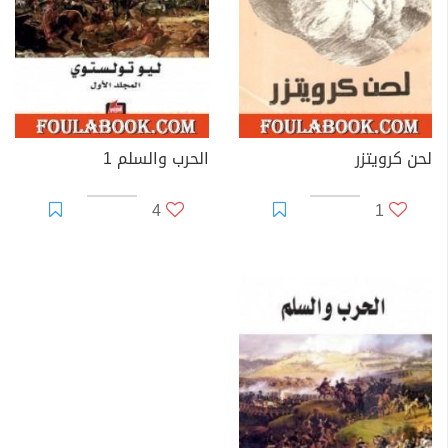
رفضه للجامعة وبدئه للكتابة:
في أيلول من عام 1844، قبل ليف تولستوي طالباً في جامعة
كازان-كلية اللغات الشرقية، قسم اللغتين التركيّة والعربيّة،
ولقد اختار ليف تولستوي هذا الاختصاص لسببين: الأول لأنّه
أراد أن يصبح دبلوماسياً في الشرق العربي، والثاني، لأنّه
لحن كرويتزر
الحرب والسلم 1
مهتم بآداب شعوب الشرق ولكن طريقة التدريس لم تعجبه
4
1
فهجرها إلى الأعمال الحرة عام 1847م. وبدأ بتثقيف نفسه،
وشرع في الكتابة. في تلك المرحلة الأولى من حياته كتب
ثلاثة كتب وهي (الطفولة) 1852م؛ (الصبا) 1854م؛ (الشباب)
1857م.
التحاقه بالجيش
سئم حياته تلك فالتحق بالجيش الذي كان في حرب في
القفقاس وشارك في بعض المعارك ضد جيش المريدين
بقيادة الإمام شامل.لكنه أحب القفقاس وأثرت فيه حياة