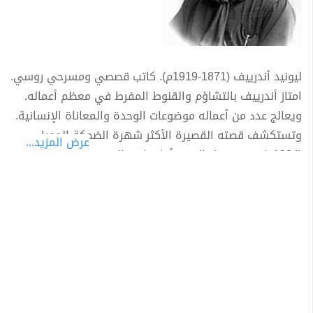
ليونيد أندرييف (1871-1919م). كاتب قصصي ومسرحي روسي.
امتاز أندرييف بالتشاؤم والقنوط المفرط في معظم أعماله.
ويعالج عدد من أعماله موضوعات الوحدة والمعاناة الإنسانية.
وتستكشف قصته القصيرة الأكثر شهرة الضحكة الحمراء
عرض المزيد...
(1904م) رعب وهول الحرب. أما روايته القصيرة السبعة الذين
شنقوا (1908م) فتستقصي مشاعر خمسة ثوريين واثنين من
القتلة، بينما ينتظرون إعدامهم. أما مسرحيتاه الأكثر شعبية
فهما حياة الإنسان (1906م)، والذي يتعرض للصفع (1915م).