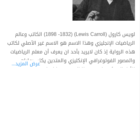
لويس كارول (Lewis Carroll) ‏(1832- 1898) الكاتب وعالم
الرياضيات الإنجليزي وهذا الاسم هو الاسم غير الأصلي لكاتب
هذه الرواية إذ كان لايريد بأحد ان يعرف أن معلم الرياضيات
والمصور الفوتوغرافي الإنكليزي والمتدين يكتب روايات
عرض المزيد...
للأطفال فكتبها تحت هذا الاسم بينما ان اسمه الأصلي الذي
لم يندثر بمرور الزمن هو تشارلز دودجسون، الذي كان عادةً ما
يأخذ الفتيات الصغار ليفسحهن ويروي لهم الروايات التي
يرتجلها من أشهر ما كتب قصة أليس في بلاد العجائب. كما
أنه قد كتب قصص أخرى حازت نجاحا مثل: "من خلال الزجاج"
Through the Looking-Glass. "The Hunting of the Snark".
"ثرثرة" Jabberwocky. حسب (wikipedia.org)