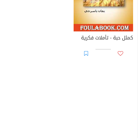
- مسرحية المفكرون الصغار، 2009 (عرضت على مسرح مديرية
الثقافة بحلب).
- مسرحية أصدقائي الخمسة ( وقد عرضت على مسرح نقابة
الفنانين بحلب).
كمثل حبة - تأملات فكرية
حصلت
يمان عبد الحميد ياسرجي
على شهادات حضور دورات
متنوعة في: التنمية البشرية، مهارات التفاوض، دورة إعادة
تدوير، دورة خط عربي.