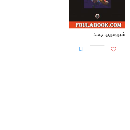
شيزوفرينيا جسد