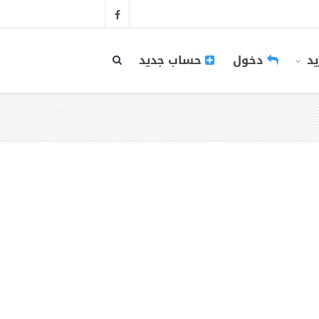
يد
دخول
حساب جديد