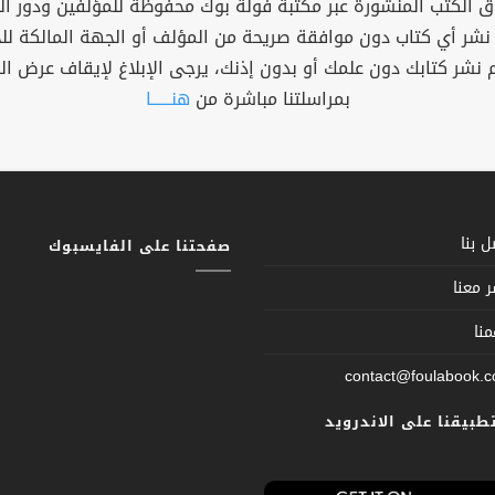
 الكتب المنشورة عبر مكتبة فولة بوك محفوظة للمؤلفين ودور ال
 نشر أي كتاب دون موافقة صريحة من المؤلف أو الجهة المالكة ل
م نشر كتابك دون علمك أو بدون إذنك، يرجى الإبلاغ لإيقاف عرض ال
بمراسلتنا مباشرة من
هنــــــا
 بنا
صفحتنا على الفايسبوك
 معنا
نا
contact@foulabook.
تطبيقنا على الاندرويد