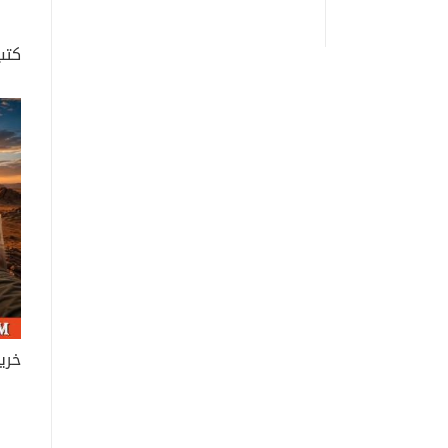
كتب
خري