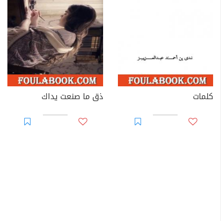
كلمات
ذق ما صنعت يداك