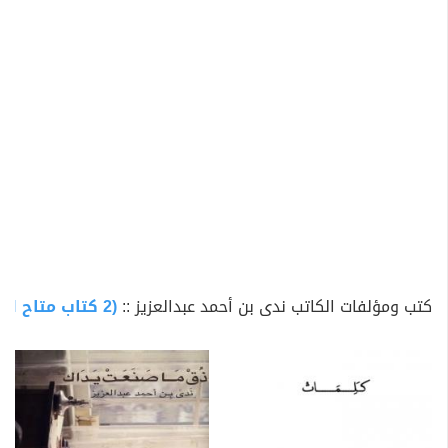
كتب ومؤلفات الكاتب ندى بن أحمد عبدالعزيز ::
(2 كتاب متاح للتحميل)