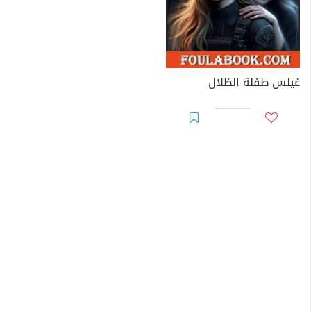
غيلس طفلة الظلال