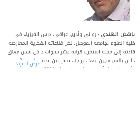
ناهض الهندي
- روائي وأديب عراقي، درس الفيزياء في
كلية العلوم بجامعة الموصل، لكن قناعاته الفكرية المعارضة
قادته إلى محنة استمرت قرابة عشر سنوات داخل سجن مغلق
خاص بالسياسيين. بعد خروجه، تنقل بين عدة دول عربية
عرض المزيد...
وأوروبية، قبل أن يعود إلى وطنه عام 2023.
كرّس
ناهض الهندي
قلمه لكتابة الرواية، متخذًا من تجربته
الشخصية ومنعطفات الواقع السياسي والاجتماعي مادةً
لسرده، وقد أصدر حتى الآن خمس روايات مطبوعة:
- رواية من شقوق الظلام،
- رواية شهقة الحوت،
- رواية فينكس،
- رواية دار قابيل،