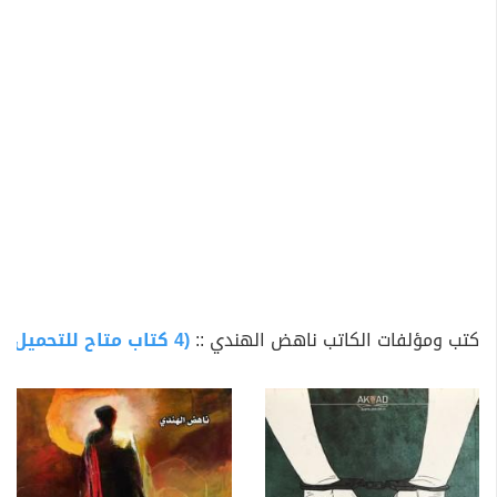
- رواية رسالة من كورنوجيا.
كما أن لديه روايتين مخطوطتين في انتظار النشر:
- رواية مسارات ضالة،
- رواية البقرة ليلى.
تتميز أعمال
ناهض الهندي
بالبعد الوجودي والواقعي
العميق، حيث يتقاطع السرد مع التأملات الفلسفية والتاريخية،
مسلطًا الضوء على القمع والمنفى والصراع من أجل الحرية.
كما أنه يعمل حاليًا على ترجمة رواياته إلى اللغة الإنجليزية
لإيصال التجربة إلى نطاق أوسع.
كتب ومؤلفات الكاتب ناهض الهندي ::
(4 كتاب متاح للتحميل)