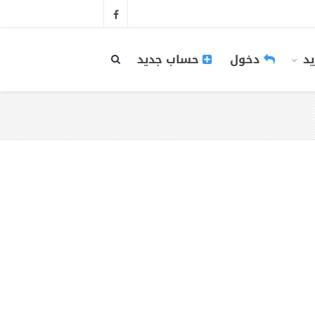
يد
دخول
حساب جديد