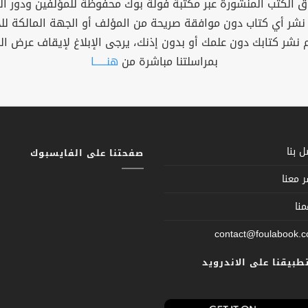
 الكتب المنشورة عبر مكتبة فولة بوك محفوظة للمؤلفين ودور ال
 نشر أي كتاب دون موافقة صريحة من المؤلف أو الجهة المالكة ل
م نشر كتابك دون علمك أو بدون إذنك، يرجى الإبلاغ لإيقاف عرض ال
بمراسلتنا مباشرة من
هنــــــا
 بنا
صفحتنا على الفايسبوك
 معنا
نا
contact@foulabook.
تطبيقنا على الاندرويد