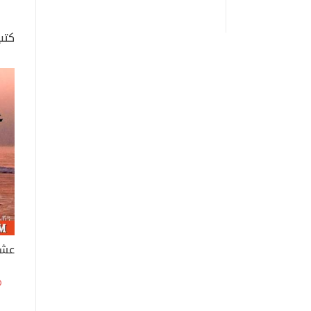
كتب
عشق