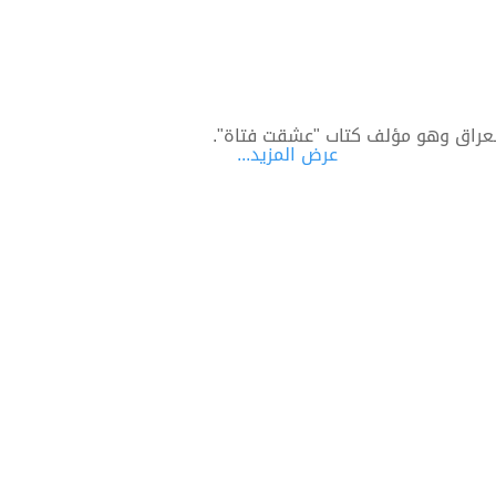
لعراق وهو مؤلف كتاب "عشقت فتاة".
عرض المزيد...