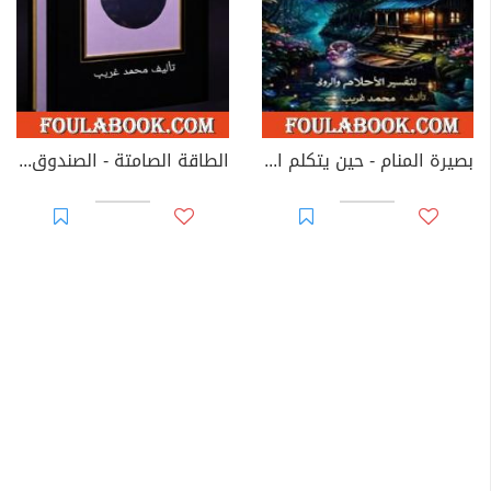
بصيرة المنام - حين يتكلم المعنى ويسكت الرمز
الطاقة الصامتة - الصندوق الأسود لعقلك الباطن