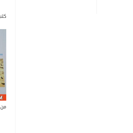
كتب
من 