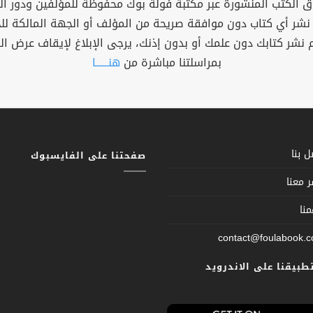
 الكتب المنشورة عبر مكتبة فولة بوك محفوظة للمؤلفين ودور ال
 نشر أي كتاب دون موافقة صريحة من المؤلف أو الجهة المالكة ل
م نشر كتابك دون علمك أو بدون إذنك، يرجى الإبلاغ لإيقاف عرض ال
بمراسلتنا مباشرة من
هنــــــا
 بنا
صفحتنا على الفايسبوك
 معنا
نا
contact@foulabook.
تطبيقنا على الاندرويد