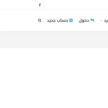
يد
دخول
حساب جديد