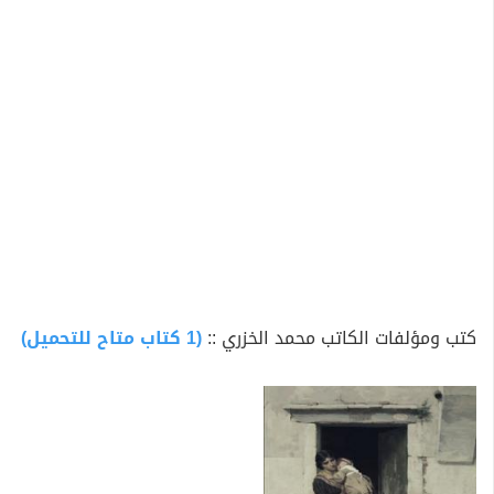
موقعها الإلكتروني
www.medkhazris.blogspot.com
كذلك أدير صفحة فيسبوك اسمها "الأديب الراحل إبراهيم بن
سلطان ابن مدينة الرديف" أسستها تكريما له.
كتب ومؤلفات الكاتب محمد الخزري ::
(1 كتاب متاح للتحميل)