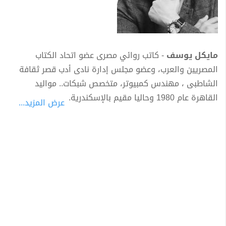
مايكل يوسف
- كاتب روائي مصرى عضو اتحاد الكتاب
المصريين والعرب، وعضو مجلس إدارة نادى أدب قصر ثقافة
الشاطبى ، مهندس كمبيوتر، متخصص شبكات.. مواليد
القاهرة عام 1980 وحاليا مقيم بالإسكندرية.
عرض المزيد...
يمتاز أسلوب
مايكل يوسف
بالغموض. والنهايات غير
المتوقعة، وبرع في سرد القصص القصيرة. وهو صاحب
سلسلة ( الوريث ) الالكترونية والتى تصدر شهريا.
أصدر
مايكل يوسف
العديد من الأعمال و منها:
- السوار (مجموعة قصصية)،
- التركة (رواية) وصدرت منهما عدة طبعات ،
- يوما ما في أغسطس ( رواية ) من دار نشر ببلومانيا ،
- رواية ( أنا ) والتى حققت أعلى المبيعات في معرض الكتاب