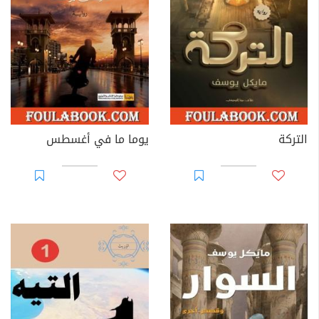
الحالي.
قال عنه فنان الكاريكاتير العالمي العم تاج:
"مايكل يوسف.. مهندس الكومبيوتر الذي حوَّل الحروف
العربية إلى شعاع تنوير وأدب، وإبداع قصصي بأسلوب
مدهش.
انتظروا "
يوسف إدريس
" جديد".
التركة
يوما ما في أغسطس