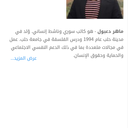
ماهر دعبول
- هو كاتب سوري وناشط إنساني. وُلد في
مدينة حلب عام 1994 ودرس الفلسفة في جامعة حلب. عمل
في مجالات متعددة بما في ذلك الدعم النفسي الاجتماعي
والحماية وحقوق الإنسان.
عرض المزيد...
إلى جانب ذلك، يعتبر ماهر مدربًا ماهرًا في مجالات عدة، بما
في ذلك الدعم النفسي الاجتماعي، ورعاية الموظفين،
والحماية، والكتابة.
أسس
ماهر دعبول
العديد من المبادرات لدعم الكتابة
والمحتوى الثقافي والحضاري، بما في ذلك مبادرة "توليب"
ومبادرة "أزرق". حققت مشاركاته في هاتين المبادرتين تأثيرًا
على أكثر من 100 ألف شخص، وقد قام بتدريب أكثر من 100
كاتب شاب ونشر أعمالهم.