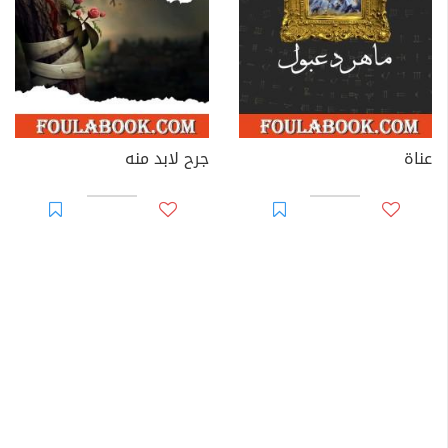
عناة
جرح لابد منه