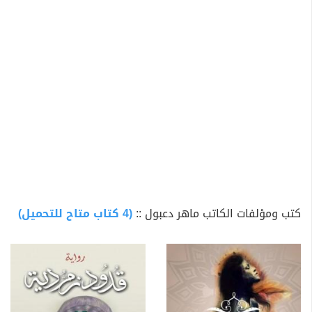
قام
ماهر دعبول
بنشر رواية بعنوان "حصار عبق" في عام
2016، ورواية أخرى بعنوان "قدود زمردية" في عام 2018،
وأيضًا رواية بعنوان "عناة" في عام 2020.
بالإضافة إلى ذلك، قام
ماهر دعبول
بكتابة العديد من
المقالات الفلسفية، مثل "البارانويا الأيديولوجية"، و"على
خطى ديكارت"، و"أحجية الفلسفة".
كتب ومؤلفات الكاتب ماهر دعبول ::
(4 كتاب متاح للتحميل)