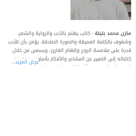
مازن محمد بليلة
- كاتب يهتم بالأدب والرواية والشعر،
وشغوف بالكلمة العميقة والصورة الصادقة. يؤمن بأن للأدب
قدرة على ملامسة الروح وإلهام القارئ، ويسعى من خلال
كتاباته إلى التعبير عن المشاعر والأفكار بأسلوب يجمع بين
عرض المزيد...
البساطة والعمق، باحثًا دائمًا عن المعنى والجمال في الكلمة
والإبداع.