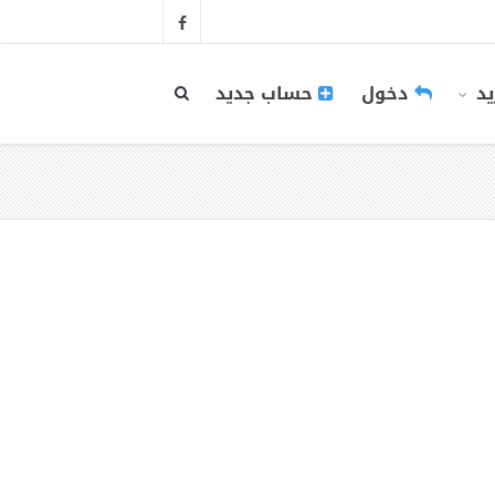
يد
دخول
حساب جديد