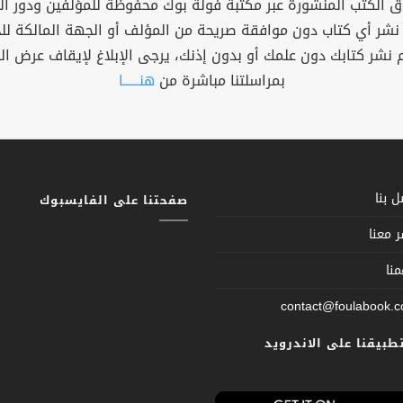
 الكتب المنشورة عبر مكتبة فولة بوك محفوظة للمؤلفين ودور ال
 نشر أي كتاب دون موافقة صريحة من المؤلف أو الجهة المالكة ل
م نشر كتابك دون علمك أو بدون إذنك، يرجى الإبلاغ لإيقاف عرض ال
بمراسلتنا مباشرة من
هنــــــا
 بنا
صفحتنا على الفايسبوك
 معنا
نا
contact@foulabook.
تطبيقنا على الاندرويد