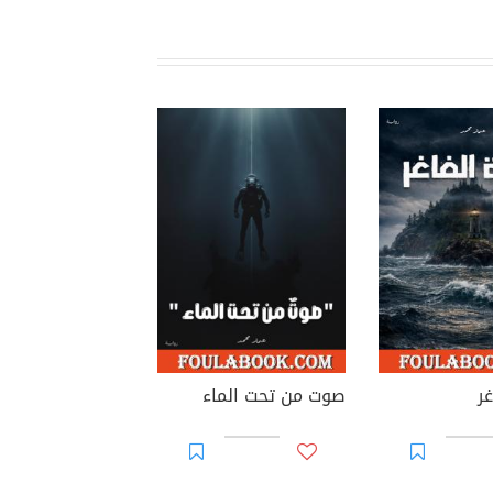
غر
صوت من تحت الماء