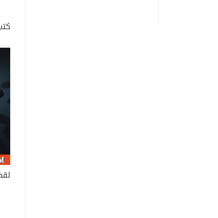
كتب
لقط