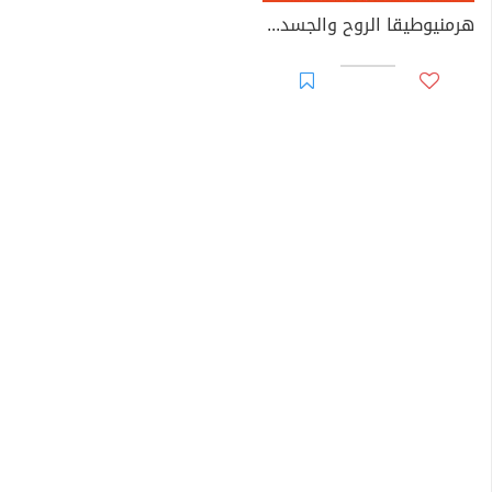
هرمنيوطيقا الروح والجسد - كيف يتشكل الفكر الإنساني