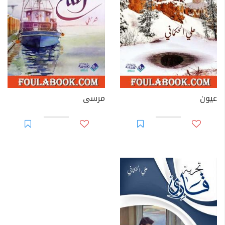
عيون
مرسى