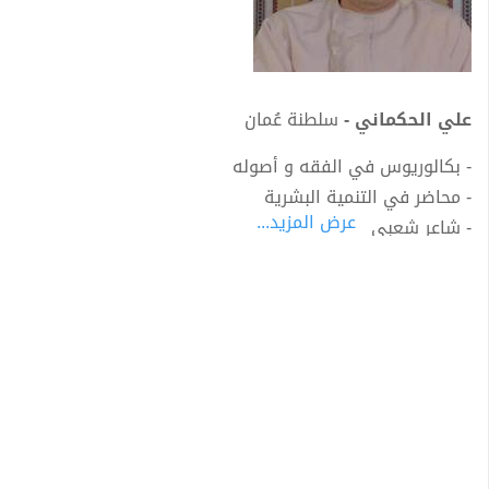
علي الحكماني -
سلطنة عُمان
- بكالوريوس في الفقه و أصوله
- محاضر في التنمية البشرية
عرض المزيد...
- شاعر شعبي